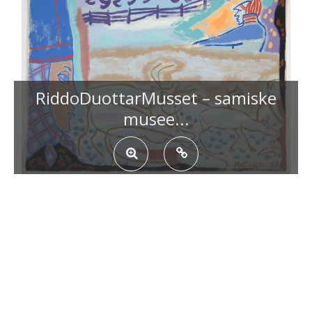
RiddoDuottarMusset – samiske
musee...